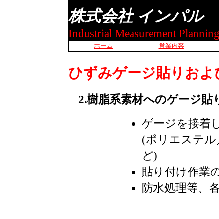
株式会社 インパル
Industrial Measurement Planning
ホーム
営業内容
ひずみゲージ貼りおよ
2.樹脂系素材へのゲージ貼
ゲージを接着
(ポリエステ
ど)
貼り付け作業
防水処理等、