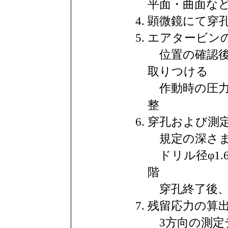
平面・曲面など
顕微鏡にて穿孔
エアタービンの
位置の確認後
取りつける
作動時の圧力
整
穿孔および測定 
規定の深さまで
ドリル径φ1.6
階
穿孔終了後、
残留応力の算
3方向の測定