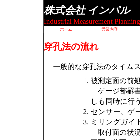
株式会社 インパル
Industrial Measurement Planning
ホーム
営業内容
穿孔法の流れ
一般的な穿孔法のタイム
被測定面の前処理
ゲージ部罫書
しも同時に行
センサー、ゲージ
ミリングガイドの
取付面の状況